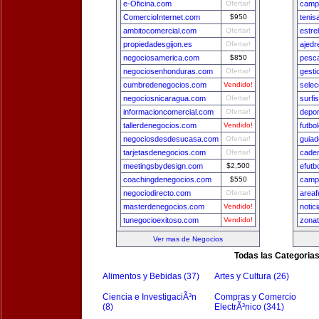
e-Oficina.com
Ofertar!
camp
ComercioInternet.com
$950
tenis
ambitocomercial.com
Ofertar!
estre
propiedadesgijon.es
Ofertar!
ajedr
negociosamerica.com
$850
pesca
negociosenhonduras.com
Ofertar!
gest
cumbredenegocios.com
Vendido!
selec
negociosnicaragua.com
Ofertar!
surfi
informacioncomercial.com
Ofertar!
depo
tallerdenegocios.com
Vendido!
futbo
negociosdesdesucasa.com
Ofertar!
guia
tarjetasdenegocios.com
Ofertar!
cade
meetingsbydesign.com
$2,500
efutb
coachingdenegocios.com
$550
camp
negociodirecto.com
Ofertar!
areaf
masterdenegocios.com
Vendido!
notic
tunegocioexitoso.com
Vendido!
zona
Ver mas de Negocios
Todas las Categoria
Alimentos y Bebidas (37)
Artes y Cultura (26)
Ciencia e InvestigaciÃ³n
Compras y Comercio
(8)
ElectrÃ³nico (341)