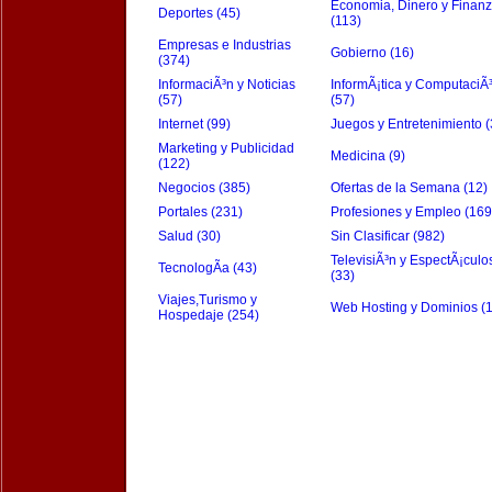
Economia, Dinero y Finan
Deportes (45)
(113)
Empresas e Industrias
Gobierno (16)
(374)
InformaciÃ³n y Noticias
InformÃ¡tica y ComputaciÃ
(57)
(57)
Internet (99)
Juegos y Entretenimiento (
Marketing y Publicidad
Medicina (9)
(122)
Negocios (385)
Ofertas de la Semana (12)
Portales (231)
Profesiones y Empleo (169
Salud (30)
Sin Clasificar (982)
TelevisiÃ³n y EspectÃ¡culo
TecnologÃ­a (43)
(33)
Viajes,Turismo y
Web Hosting y Dominios (
Hospedaje (254)