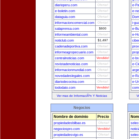
diarioperu.com
Ofertar!
e-P
e-boletin.com
Ofertar!
e-n
dataguia.com
Ofertar!
Dom
informacioncomercial.com
Ofertar!
i-gu
salaprensa.com
$600
e-B
informeambiental.com
Ofertar!
e-H
noticlub.com
$1,497
cibe
cadenadeportiva.com
Ofertar!
prov
informeagropecuario.com
Ofertar!
prop
centralnoticias.com
Vendido!
e-br
revistadenoticias.com
Ofertar!
e-Ci
informacionmundial.com
Ofertar!
arge
novedadeslegales.com
Ofertar!
e-Ra
diariodecocina.com
Ofertar!
e-U
tododato.com
Vendido!
comu
Ver mas de InformaciÃ³n Y Noticias
V
Negocios
Nombre de dominio
Precio
Nomb
propiedadesbilbao.es
Ofertar!
sele
negociospro.com
Vendido!
notic
propiedadesvigo.es
Ofertar!
selec