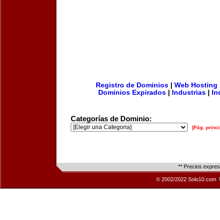
Registro de Dominios
|
Web Hosting
Dominios Expirados
|
Industrias
|
In
Categorías de Dominio:
[Pág. princi
** Precios expre
© 2002/2022 Solo10.com