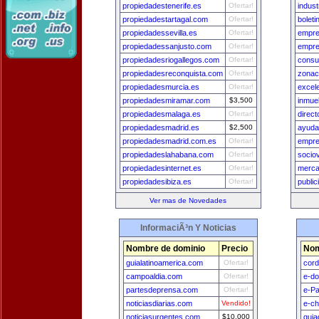
propiedadestenerife.es
Ofertar!
indus
propiedadestartagal.com
Ofertar!
bolet
propiedadessevilla.es
Ofertar!
empre
propiedadessanjusto.com
Ofertar!
empre
propiedadesriogallegos.com
Ofertar!
consu
propiedadesreconquista.com
Ofertar!
zonac
propiedadesmurcia.es
Ofertar!
excel
propiedadesmiramar.com
$3,500
inmue
propiedadesmalaga.es
Ofertar!
direc
propiedadesmadrid.es
$2,500
ayuda
propiedadesmadrid.com.es
Ofertar!
empre
propiedadeslahabana.com
Ofertar!
socio
propiedadesinternet.es
Ofertar!
merca
propiedadesibiza.es
Ofertar!
public
Ver mas de Novedades
InformaciÃ³n Y Noticias
Nombre de dominio
Precio
Nom
guialatinoamerica.com
Ofertar!
cord
campoaldia.com
Ofertar!
e-do
partesdeprensa.com
Ofertar!
e-Pa
noticiasdiarias.com
Vendido!
e-ch
noticiasurgentes.com
$10,000
guia