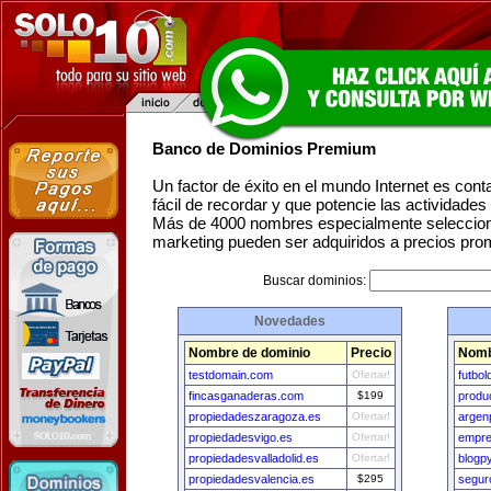
Banco de Dominios Premium
Un factor de éxito en el mundo Internet es con
fácil de recordar y que potencie las actividade
Más de 4000 nombres especialmente seleccion
marketing pueden ser adquiridos a precios pro
Buscar dominios:
Novedades
Nombre de dominio
Precio
Nomb
testdomain.com
Ofertar!
futbo
fincasganaderas.com
$199
produ
propiedadeszaragoza.es
Ofertar!
argen
propiedadesvigo.es
Ofertar!
empre
propiedadesvalladolid.es
Ofertar!
blogp
propiedadesvalencia.es
$295
segur