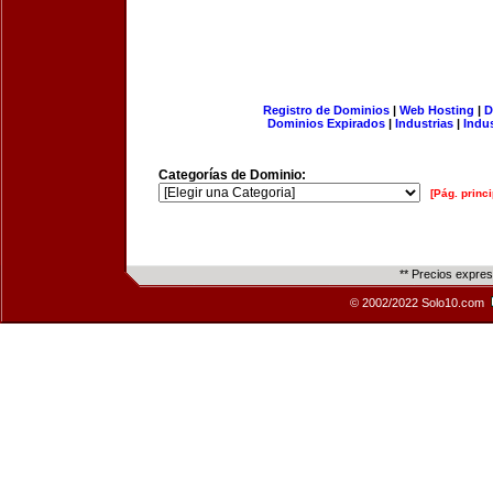
Registro de Dominios
|
Web Hosting
|
D
Dominios Expirados
|
Industrias
|
Indu
Categorías de Dominio:
[Pág. princi
** Precios expre
© 2002/2022 Solo10.com