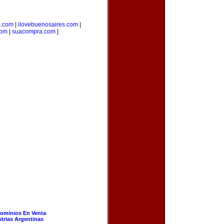
a.com
|
ilovebuenosaires.com
|
com
|
suacompra.com
|
ominios En Venta
strias Argentinas