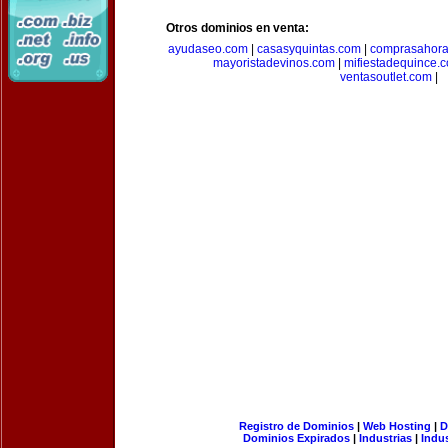
Otros dominios en venta:
ayudaseo.com
|
casasyquintas.com
|
comprasahor
mayoristadevinos.com
|
mifiestadequince.
ventasoutlet.com
|
Registro de Dominios
|
Web Hosting
|
D
Dominios Expirados
|
Industrias
|
Indu