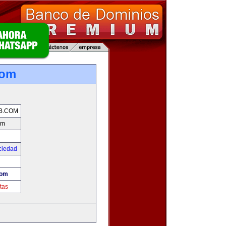
com
B.COM
om
ciedad
com
tas