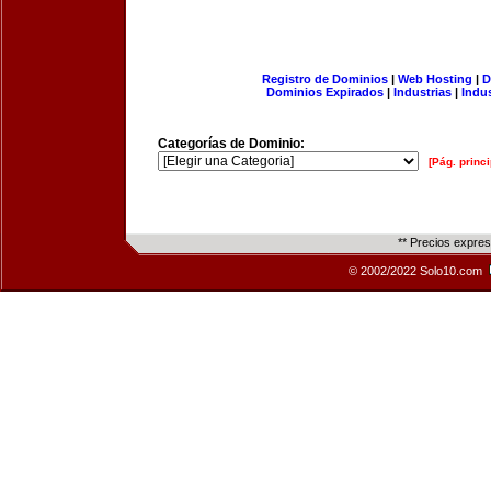
Registro de Dominios
|
Web Hosting
|
D
Dominios Expirados
|
Industrias
|
Indu
Categorías de Dominio:
[Pág. princi
** Precios expre
© 2002/2022 Solo10.com