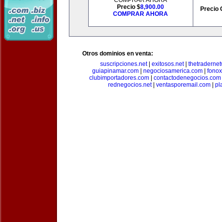
COMPRAR AHORA
Precio $
8,900.00
Precio 
COMPRAR AHORA
Otros dominios en venta:
suscripciones.net
|
exitosos.net
|
thetraderne
guiapinamar.com
|
negociosamerica.com
|
fonox
clubimportadores.com
|
contactodenegocios.com
rednegocios.net
|
ventasporemail.com
|
pl