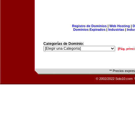
Registro de Dominios
|
Web Hosting
|
D
Dominios Expirados
|
Industrias
|
Indu
Categorías de Dominio:
[Pág. princi
** Precios expre
© 2002/2022 Solo10.com