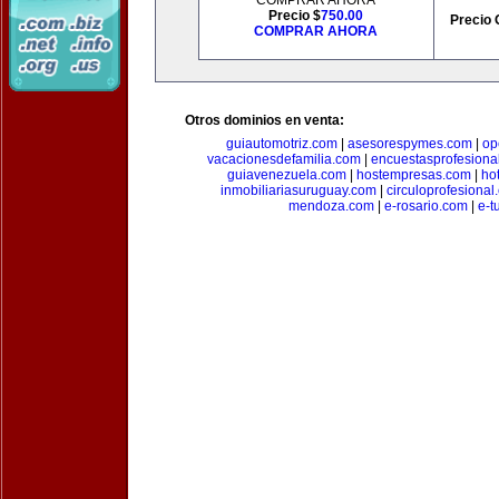
COMPRAR AHORA
Precio $
750.00
Precio 
COMPRAR AHORA
Otros dominios en venta:
guiautomotriz.com
|
asesorespymes.com
|
op
vacacionesdefamilia.com
|
encuestasprofesiona
guiavenezuela.com
|
hostempresas.com
|
ho
inmobiliariasuruguay.com
|
circuloprofesional
mendoza.com
|
e-rosario.com
|
e-