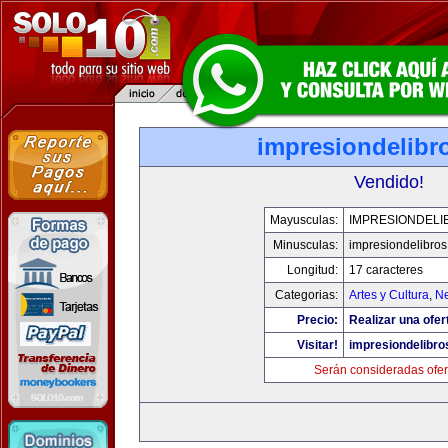
impresiondelibr
Vendido!
Mayusculas:
IMPRESIONDELI
Minusculas:
impresiondelibro
Longitud:
17 caracteres
Categorias:
Artes y Cultura
,
Ne
Precio:
Realizar una ofer
Visitar!
impresiondelibr
Serán consideradas ofer