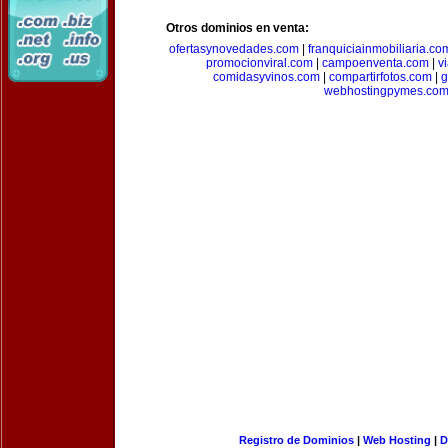
Otros dominios en venta:
ofertasynovedades.com
|
franquiciainmobiliaria.co
promocionviral.com
|
campoenventa.com
|
v
comidasyvinos.com
|
compartirfotos.com
|
g
webhostingpymes.co
Registro de Dominios
|
Web Hosting
|
D