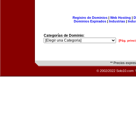
Registro de Dominios
|
Web Hosting
|
D
Dominios Expirados
|
Industrias
|
Indu
Categorías de Dominio:
[Pág. princi
** Precios expre
© 2002/2022 Solo10.com