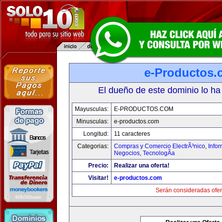
e-Productos.
El dueño de este dominio lo ha
Mayusculas:
E-PRODUCTOS.COM
Minusculas:
e-productos.com
Longitud:
11 caracteres
Categorias:
Compras y Comercio ElectrÃ³nico
,
Info
Negocios
,
TecnologÃ­a
Precio:
Realizar una oferta!
Visitar!
e-productos.com
Serán consideradas ofer