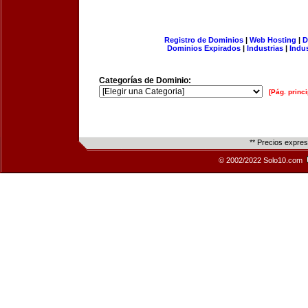
Registro de Dominios
|
Web Hosting
|
D
Dominios Expirados
|
Industrias
|
Indu
Categorías de Dominio:
[Pág. princi
** Precios expre
© 2002/2022 Solo10.com