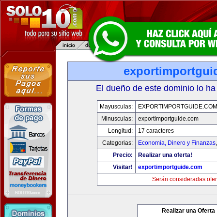
exportimportgui
El dueño de este dominio lo ha
Mayusculas:
EXPORTIMPORTGUIDE.CO
Minusculas:
exportimportguide.com
Longitud:
17 caracteres
Categorias:
Economia, Dinero y Finanzas
Precio:
Realizar una oferta!
Visitar!
exportimportguide.com
Serán consideradas ofer
Realizar una Oferta