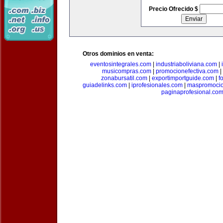
Precio Ofrecido $
Otros dominios en venta:
eventosintegrales.com
|
industriaboliviana.com
|
musicompras.com
|
promocionefectiva.com
|
zonabursatil.com
|
exportimportguide.com
|
f
guiadelinks.com
|
iprofesionales.com
|
maspromoci
paginaprofesional.co