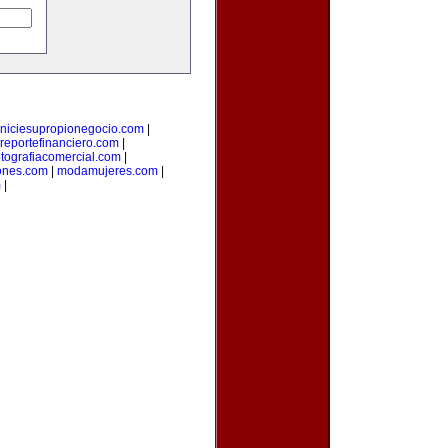
iniciesupropionegocio.com
|
reportefinanciero.com
|
otografiacomercial.com
|
ones.com
|
modamujeres.com
|
m
|