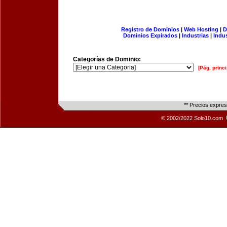
Registro de Dominios
|
Web Hosting
|
D
Dominios Expirados
|
Industrias
|
Indu
Categorías de Dominio:
[Pág. princi
** Precios expre
© 2002/2022 Solo10.com