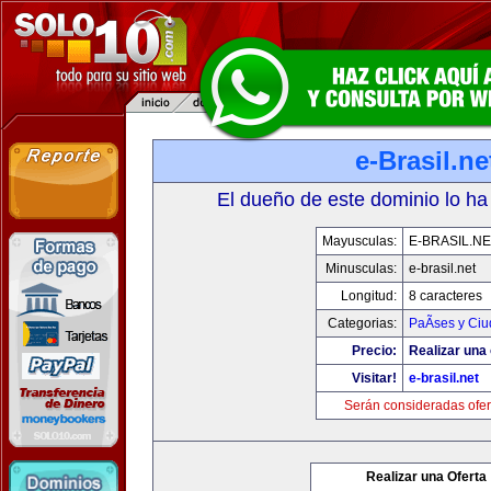
e-Brasil.ne
El dueño de este dominio lo ha
Mayusculas:
E-BRASIL.NE
Minusculas:
e-brasil.net
Longitud:
8 caracteres
Categorias:
PaÃ­ses y Ci
Precio:
Realizar una 
Visitar!
e-brasil.net
Serán consideradas ofer
Realizar una Oferta