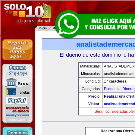
analistademerca
El dueño de este dominio lo ha
Mayusculas:
ANALISTADEME
Minusculas:
analistademercad
Longitud:
17 caracteres
Categorias:
Economia, Dinero 
Precio:
Realizar una ofert
Visitar!
analistademerca
Serán consideradas ofer
Realizar una Oferta