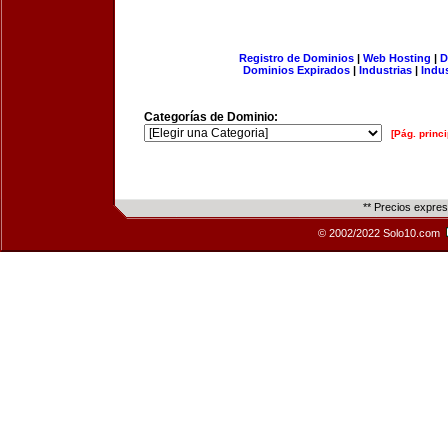
Registro de Dominios
|
Web Hosting
|
D
Dominios Expirados
|
Industrias
|
Indu
Categorías de Dominio:
[Pág. princi
** Precios expre
© 2002/2022 Solo10.com